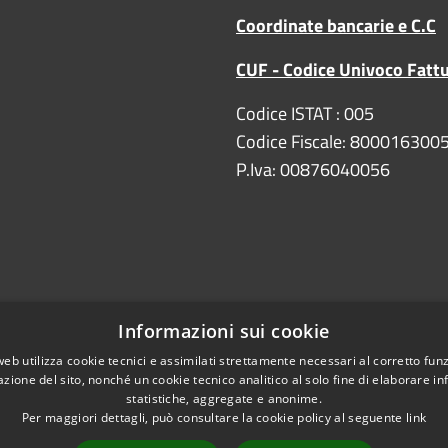
Coordinate bancarie e C.C
CUF - Codice Univoco Fatt
Codice ISTAT : 005
Codice Fiscale: 800016300
P.Iva: 00876040056
Informazioni sui cookie
web utilizza cookie tecnici e assimilati strettamente necessari al corretto fu
Copyright
DPO/RPD
azione del sito, nonché un cookie tecnico analitico al solo fine di elaborare i
statistiche, aggregate e anonime.
e bancarie
Per maggiori dettagli, può consultare la cookie policy al seguente
link
ipresa e Resilienza)