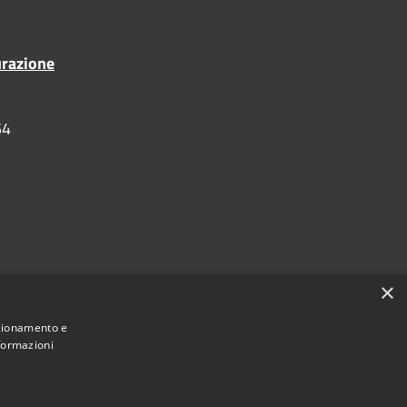
urazione
54
×
nzionamento e
nformazioni
•
Accesso redazione