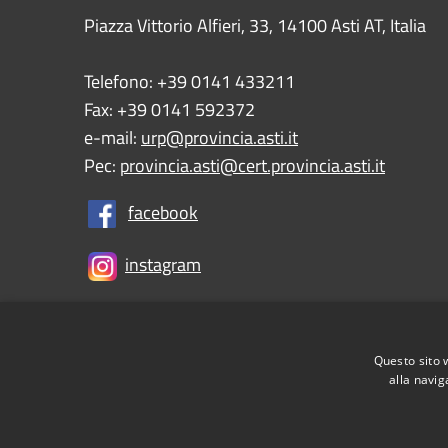
Piazza Vittorio Alfieri, 33, 14100 Asti AT, Italia
Telefono: +39 0141 433211
Fax: +39 0141 592372
e-mail:
urp@provincia.asti.it
Pec:
provincia.asti@cert.provincia.asti.it
facebook
instagram
Questo sito 
RSS
Accessibility
Privacy
Cookie
Sitemap
alla navig
Informativa Privacy Utenti
Tesoreria e Coordinat
Controlla la tua posta
PNRR (Piano Nazionale di R