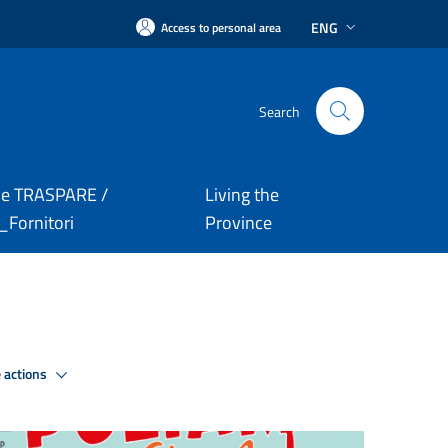
ENG
Access to personal area
Search
le TRASPARE /
Living the
Fornitori
Province
 actions