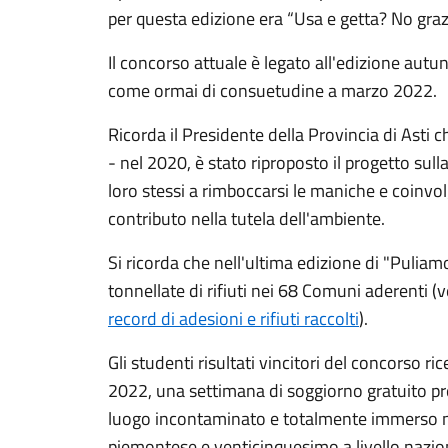
per questa edizione era “Usa e getta? No grazi
Il concorso attuale è legato all'edizione autu
come ormai di consuetudine a marzo 2022.
Ricorda il Presidente della Provincia di Asti 
- nel 2020, è stato riproposto il progetto sull
loro stessi a rimboccarsi le maniche e coinvol
contributo nella tutela dell'ambiente.
Si ricorda che nell'ultima edizione di "Puliam
tonnellate di rifiuti nei 68 Comuni aderenti (
record di adesioni e rifiuti raccolti
).
Gli studenti risultati vincitori del concorso 
2022, una settimana di soggiorno gratuito p
luogo incontaminato e totalmente immerso n
piemontese e venticinquesimo a livello nazional