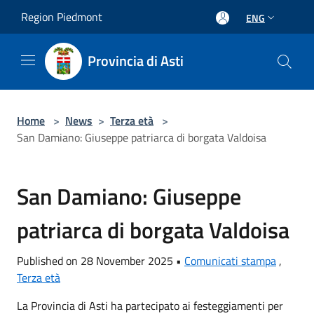
Salta al contenuto principale
Region Piedmont
ENG
Provincia di Asti
Home
>
News
>
Terza età
>
San Damiano: Giuseppe patriarca di borgata Valdoisa
San Damiano: Giuseppe
patriarca di borgata Valdoisa
Published on 28 November 2025 •
Comunicati stampa
,
Terza età
La Provincia di Asti ha partecipato ai festeggiamenti per