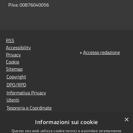
P.Iva: 00876040056
RSS
Accessibility
•
Accesso redazione
Privacy
Cookie
Sitemap
Copyright
DPO/RPD
Informativa Privacy
Utenti
Tesoreria e Coordinate
bancarie
×
Informazioni sui cookie
Controlla la tua posta
PNRR (Piano Nazionale
Questo sito web utilizza cookie tecnici e assimilati strettamente