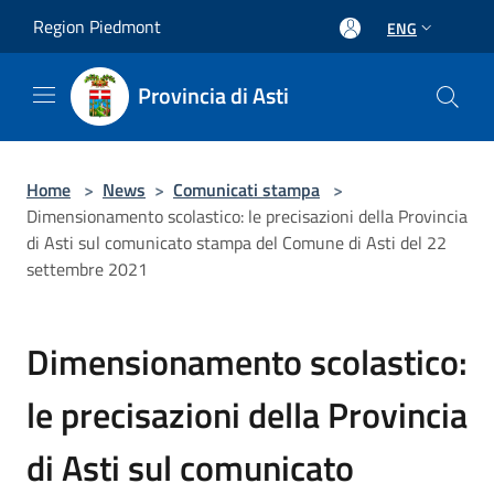
Salta al contenuto principale
Region Piedmont
ENG
Provincia di Asti
Home
>
News
>
Comunicati stampa
>
Dimensionamento scolastico: le precisazioni della Provincia
di Asti sul comunicato stampa del Comune di Asti del 22
settembre 2021
Dimensionamento scolastico:
le precisazioni della Provincia
di Asti sul comunicato