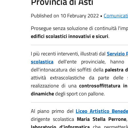
Provincia di Asti
Published on 10 February 2022 •
Comunicat
Prosegue senza soluzione di continuità l'im
edifici scolastici innovativi e sicuri
.
I più recenti interventi, illustrati dal
Servizio
scolastica
dell'ente provinciale, hanno
dell'intonacatura dei soffitti della
palestra d
attività extrascolastiche da parte delle 
realizzazione di una
controsoffittatura in
dinamiche
degli sport con pallone.
Al piano primo del
Liceo Artistico Benede
dirigente scolastica
Maria
Stella Perrone
laboratorio d’informatica
che permetterà,