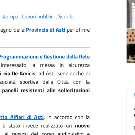
i stampa
,
Lavori pubblici
,
Scuola
pegno della
Provincia di Asti
per offrire
 Programmazione e Gestione della Rete
 interessato la messa in sicurezza
i via De Amicis
, ad Asti, sede anche di
società sportive della Città, con la
 panelli resistenti alle sollecitazioni
tto Alfieri di Asti
, in accordo con la
, è stato invece realizzato un
nuovo
 ai ragazzi del corso audiovisivo e