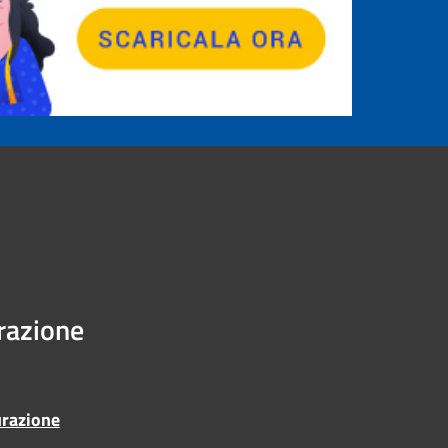
urazione
urazione