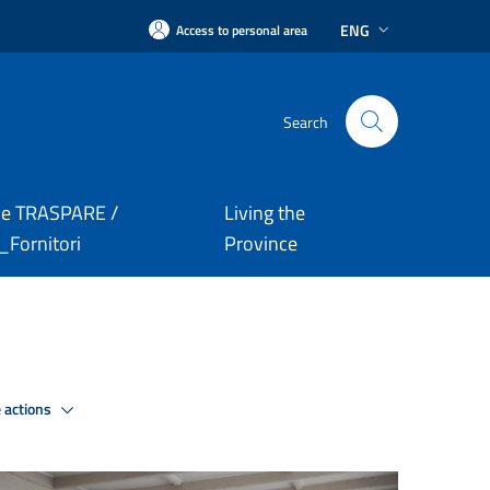
ENG
Access to personal area
Search
le TRASPARE /
Living the
Fornitori
Province
 actions