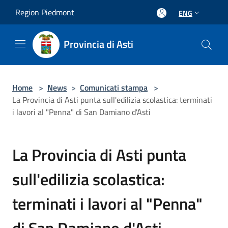
Salta al contenuto principale
Region Piedmont
ENG
Provincia di Asti
Home
>
News
>
Comunicati stampa
>
La Provincia di Asti punta sull'edilizia scolastica: terminati
i lavori al "Penna" di San Damiano d'Asti
La Provincia di Asti punta
sull'edilizia scolastica:
terminati i lavori al "Penna"
di San Damiano d'Asti