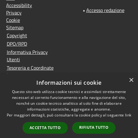
Accessibility
•
Accesso redazione
Privacy
Cookie
Sitemap
Copyright
DPO/RPD
Informativa Privacy
Utenti
Tesoreria e Coordinate
bancarie
×
Informazioni sui cookie
Controlla la tua posta
PNRR (Piano Nazionale
Questo sito web utilizza cookie tecnici e assimilati strettamente
necessari al corretto funzionamento e alla navigazione del sito,
di Ripresa e Resilienza)
nonché un cookie tecnico analitico al solo fine di elaborare
Meccanismo di feedback
informazioni statistiche, aggregate e anonime.
Whistleblowing
Per maggiori dettagli, può consultare la cookie policy al seguente
link
Dichiarazione di
RIFIUTA TUTTO
ACCETTA TUTTO
accessibilità