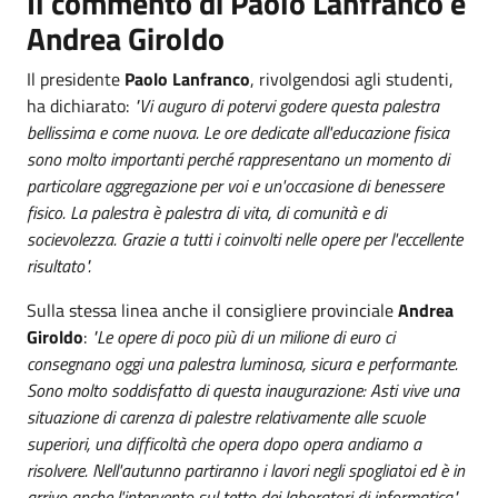
Il commento di Paolo Lanfranco e
Andrea Giroldo
Il presidente
Paolo Lanfranco
, rivolgendosi agli studenti,
ha dichiarato:
"Vi auguro di potervi godere questa palestra
bellissima e come nuova. Le ore dedicate all'educazione fisica
sono molto importanti perché rappresentano un momento di
particolare aggregazione per voi e un'occasione di benessere
fisico. La palestra è palestra di vita, di comunità e di
socievolezza. Grazie a tutti i coinvolti nelle opere per l'eccellente
risultato".
Sulla stessa linea anche il consigliere provinciale
Andrea
Giroldo
:
"Le opere di poco più di un milione di euro ci
consegnano oggi una palestra luminosa, sicura e performante.
Sono molto soddisfatto di questa inaugurazione: Asti vive una
situazione di carenza di palestre relativamente alle scuole
superiori, una difficoltà che opera dopo opera andiamo a
risolvere. Nell'autunno partiranno i lavori negli spogliatoi ed è in
arrivo anche l'intervento sul tetto dei laboratori di informatica".