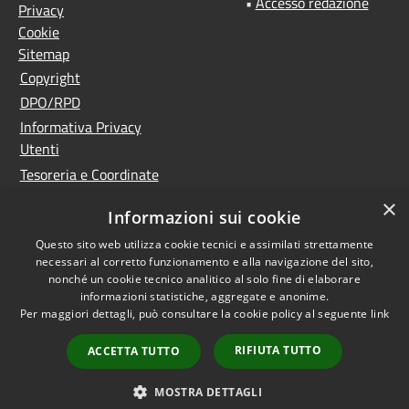
•
Accesso redazione
Privacy
Cookie
Sitemap
Copyright
DPO/RPD
Informativa Privacy
Utenti
Tesoreria e Coordinate
bancarie
×
Informazioni sui cookie
Controlla la tua posta
PNRR (Piano Nazionale
Questo sito web utilizza cookie tecnici e assimilati strettamente
necessari al corretto funzionamento e alla navigazione del sito,
di Ripresa e Resilienza)
nonché un cookie tecnico analitico al solo fine di elaborare
Meccanismo di feedback
informazioni statistiche, aggregate e anonime.
Per maggiori dettagli, può consultare la cookie policy al seguente
link
Whistleblowing
Dichiarazione di
RIFIUTA TUTTO
ACCETTA TUTTO
accessibilità
Accesso
MOSTRA DETTAGLI