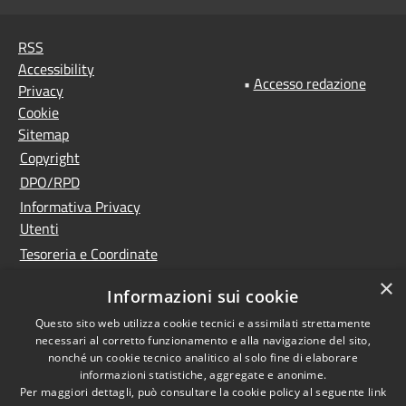
RSS
Accessibility
•
Accesso redazione
Privacy
Cookie
Sitemap
Copyright
DPO/RPD
Informativa Privacy
Utenti
Tesoreria e Coordinate
bancarie
×
Informazioni sui cookie
Controlla la tua posta
PNRR (Piano Nazionale
Questo sito web utilizza cookie tecnici e assimilati strettamente
necessari al corretto funzionamento e alla navigazione del sito,
di Ripresa e Resilienza)
nonché un cookie tecnico analitico al solo fine di elaborare
Meccanismo di feedback
informazioni statistiche, aggregate e anonime.
Per maggiori dettagli, può consultare la cookie policy al seguente
link
Whistleblowing