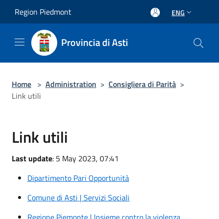
Salta al contenuto principale
Region Piedmont
ENG
Provincia di Asti
Home
>
Administration
>
Consigliera di Parità
>
Link utili
Link utili
Last update
: 5 May 2023, 07:41
Dipartimento Pari Opportunità
Comune di Asti | Servizi Sociali
Regione Piemonte | Insieme contro la violenza