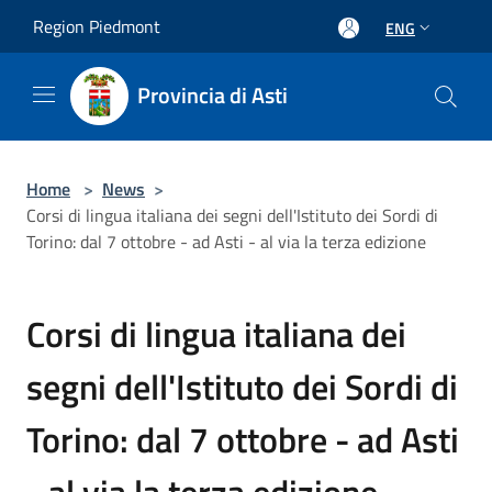
Salta al contenuto principale
Region Piedmont
ENG
Provincia di Asti
Home
>
News
>
Corsi di lingua italiana dei segni dell'Istituto dei Sordi di
Torino: dal 7 ottobre - ad Asti - al via la terza edizione
Corsi di lingua italiana dei
segni dell'Istituto dei Sordi di
Torino: dal 7 ottobre - ad Asti
- al via la terza edizione